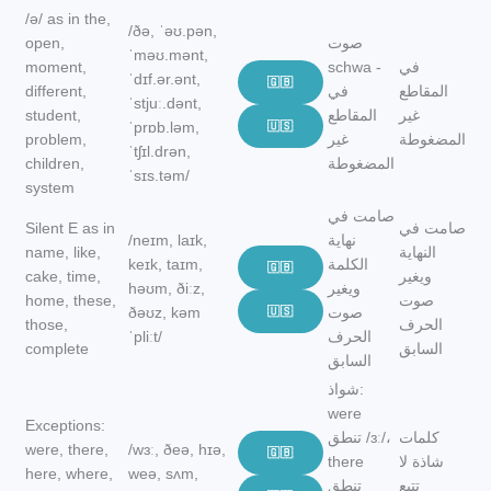
/ə/ as in the,
/ðə, ˈəʊ.pən,
صوت
open,
ˈməʊ.mənt,
في
schwa -
moment,
ˈdɪf.ər.ənt,
🇬🇧
المقاطع
في
different,
ˈstjuː.dənt,
غير
المقاطع
student,
ˈprɒb.ləm,
🇺🇸
المضغوطة
غير
problem,
ˈtʃɪl.drən,
المضغوطة
children,
ˈsɪs.təm/
system
صامت في
صامت في
Silent E as in
نهاية
/neɪm, laɪk,
النهاية
name, like,
الكلمة
keɪk, taɪm,
🇬🇧
ويغير
cake, time,
ويغير
həʊm, ðiːz,
صوت
home, these,
صوت
🇺🇸
ðəʊz, kəm
الحرف
those,
الحرف
ˈpliːt/
السابق
complete
السابق
شواذ:
were
Exceptions:
كلمات
تنطق /ɜː/،
were, there,
/wɜː, ðeə, hɪə,
🇬🇧
شاذة لا
there
here, where,
weə, sʌm,
تتبع
تنطق