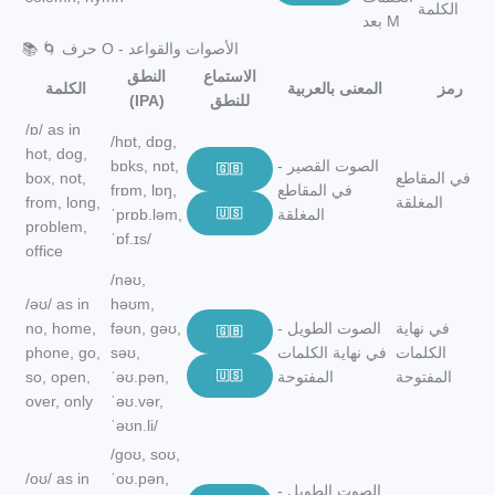
الكلمة
بعد M
📚 🌀 حرف O - الأصوات والقواعد
الاستماع
النطق
رمز
المعنى بالعربية
الكلمة
للنطق
(IPA)
/ɒ/ as in
/hɒt, dɒɡ,
hot, dog,
الصوت القصير -
bɒks, nɒt,
🇬🇧
في المقاطع
box, not,
في المقاطع
frɒm, lɒŋ,
المغلقة
from, long,
المغلقة
🇺🇸
ˈprɒb.ləm,
problem,
ˈɒf.ɪs/
office
/nəʊ,
/əʊ/ as in
həʊm,
في نهاية
الصوت الطويل -
fəʊn, ɡəʊ,
no, home,
🇬🇧
الكلمات
في نهاية الكلمات
səʊ,
phone, go,
المفتوحة
المفتوحة
🇺🇸
ˈəʊ.pən,
so, open,
over, only
ˈəʊ.vər,
ˈəʊn.li/
/ɡoʊ, soʊ,
/oʊ/ as in
ˈoʊ.pən,
الصوت الطويل -