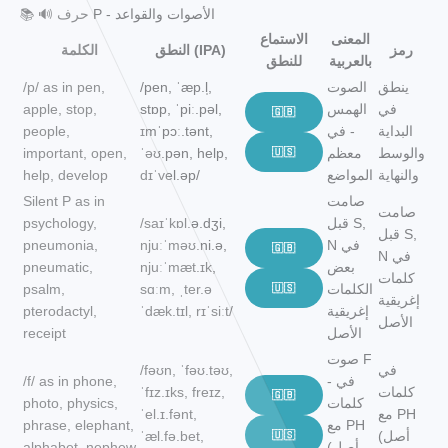
📚 🔊 حرف P - الأصوات والقواعد
المعنى
الاستماع
رمز
النطق (IPA)
الكلمة
بالعربية
للنطق
ينطق
الصوت
/pen, ˈæp.l̩,
/p/ as in pen,
في
الهمس
stɒp, ˈpiː.pəl,
apple, stop,
🇬🇧
البداية
- في
ɪmˈpɔː.tənt,
people,
والوسط
معظم
🇺🇸
ˈəʊ.pən, help,
important, open,
والنهاية
المواضع
dɪˈvel.əp/
help, develop
صامت
Silent P as in
صامت
قبل S,
/saɪˈkɒl.ə.dʒi,
psychology,
قبل S,
N في
njuːˈməʊ.ni.ə,
pneumonia,
🇬🇧
N في
بعض
njuːˈmæt.ɪk,
pneumatic,
كلمات
الكلمات
🇺🇸
sɑːm, ˌter.ə
psalm,
إغريقية
إغريقية
ˈdæk.tɪl, rɪˈsiːt/
pterodactyl,
الأصل
الأصل
receipt
صوت F
في
/fəʊn, ˈfəʊ.təʊ,
- في
/f/ as in phone,
كلمات
ˈfɪz.ɪks, freɪz,
🇬🇧
كلمات
photo, physics,
مع PH
ˈel.ɪ.fənt,
مع PH
phrase, elephant,
(أصل
🇺🇸
ˈæl.fə.bet,
(أصل
alphabet, nephew