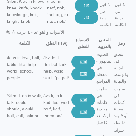
Silent K as in know,
/nəʊ, niː,
قبل N
قبل N
🇬🇧
knee, knife, knock,
naɪf, nɒk,
في
في
knowledge, knit,
ˈnɒl.ɪdʒ, nɪt,
بداية
بداية
🇺🇸
knight, knob
naɪt, nɒb/
الكلمة
الكلمة
📚 💧 حرف L - الأصوات والقواعد
المعنى
الاستماع
رمز
النطق (IPA)
الكلمة
بالعربية
للنطق
ينطق
الصوت
/l/ as in love, ball,
/lʌv, bɔːl,
في
المجهور -
🇬🇧
table, like, help,
ˈteɪ.bəl, laɪk,
البداية
في
world, school,
help, wɜːld,
والوسط
معظم
🇺🇸
people
skuːl, ˈpiː.pəl/
والنهاية
المواضع
صامت
صامت
في
في
/wɔːk, tɔːk,
Silent L as in walk,
🇬🇧
كلمات
كلمات
kʊd, ʃʊd, wʊd,
talk, could,
معينة
محددة
hɑːf, kɑːf,
should, would,
🇺🇸
بعد A أو
بعد A أو
ˈsæm.ən/
half, calf, salmon
قبل D
قبل D
شواذ: