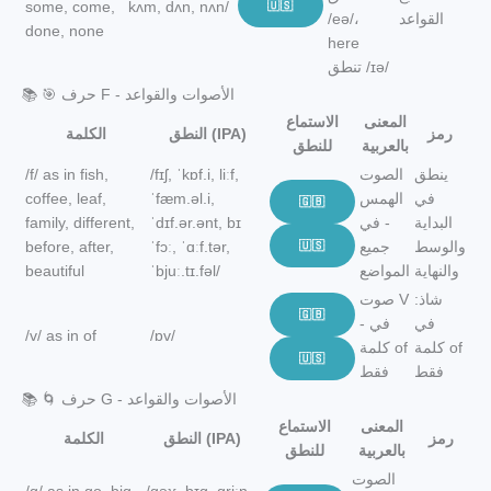
some, come,
kʌm, dʌn, nʌn/
🇺🇸
القواعد
/eə/،
done, none
here
تنطق /ɪə/
📚 🎯 حرف F - الأصوات والقواعد
المعنى
الاستماع
رمز
النطق (IPA)
الكلمة
بالعربية
للنطق
ينطق
الصوت
/fɪʃ, ˈkɒf.i, liːf,
/f/ as in fish,
في
الهمس
ˈfæm.əl.i,
coffee, leaf,
🇬🇧
البداية
- في
ˈdɪf.ər.ənt, bɪ
family, different,
والوسط
جميع
🇺🇸
ˈfɔː, ˈɑːf.tər,
before, after,
والنهاية
المواضع
ˈbjuː.tɪ.fəl/
beautiful
شاذ:
صوت V
🇬🇧
في
- في
/v/ as in of
/ɒv/
كلمة of
كلمة of
🇺🇸
فقط
فقط
📚 🌀 حرف G - الأصوات والقواعد
المعنى
الاستماع
رمز
النطق (IPA)
الكلمة
بالعربية
للنطق
الصوت