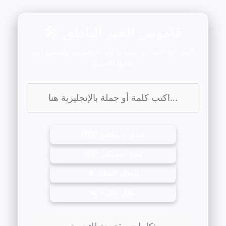
🎤 قاموس الخير الناطق
اكتب أي كلمة أو جملة باللغة الإنجليزية واستمع إلى
نطقها الصحيح
🇬🇧 نطق بريطاني
🇺🇸 نطق أمريكي
⏹️ إيقاف النطق
🐢 نطق بطيء
كلمات مقترحة للتجربة: