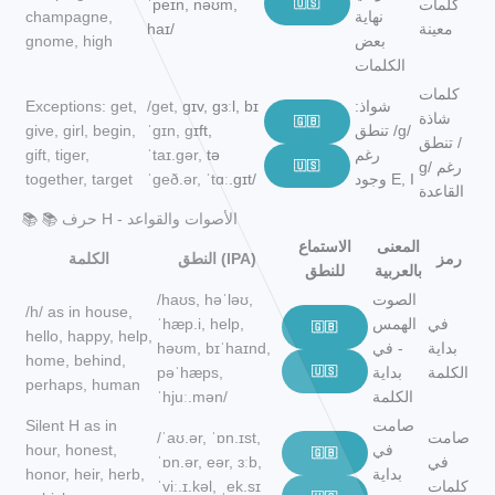
كلمات
🇺🇸
ˈpeɪn, nəʊm,
نهاية
champagne,
معينة
haɪ/
بعض
gnome, high
الكلمات
كلمات
شواذ:
/ɡet, ɡɪv, ɡɜːl, bɪ
Exceptions: get,
شاذة
🇬🇧
تنطق /ɡ/
ˈɡɪn, ɡɪft,
give, girl, begin,
تنطق /
رغم
ˈtaɪ.ɡər, tə
gift, tiger,
ɡ/ رغم
🇺🇸
وجود E, I
ˈɡeð.ər, ˈtɑː.ɡɪt/
together, target
القاعدة
📚 📚 حرف H - الأصوات والقواعد
المعنى
الاستماع
رمز
النطق (IPA)
الكلمة
بالعربية
للنطق
الصوت
/haʊs, həˈləʊ,
/h/ as in house,
في
الهمس
ˈhæp.i, help,
🇬🇧
hello, happy, help,
بداية
- في
həʊm, bɪˈhaɪnd,
home, behind,
الكلمة
بداية
🇺🇸
pəˈhæps,
perhaps, human
الكلمة
ˈhjuː.mən/
صامت
Silent H as in
صامت
/ˈaʊ.ər, ˈɒn.ɪst,
في
hour, honest,
🇬🇧
في
ˈɒn.ər, eər, ɜːb,
بداية
honor, heir, herb,
كلمات
ˈviː.ɪ.kəl, ˌek.sɪ