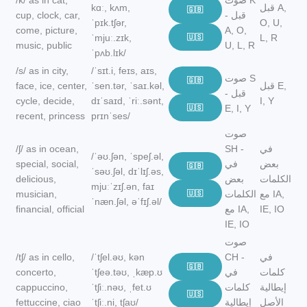
صوت K
/k/ as in cat,
قبل A,
kɑː, kʌm,
🇬🇧
- قبل
cup, clock, car,
ˈpɪk.tʃər,
O, U,
come, picture,
A, O,
ˈmjuː.zɪk,
🇺🇸
L, R
music, public
U, L, R
ˈpʌb.lɪk/
/s/ as in city,
/ˈsɪt.i, feɪs, aɪs,
صوت S
🇬🇧
قبل E,
ˈsen.tər, ˈsaɪ.kəl,
face, ice, center,
- قبل
cycle, decide,
dɪˈsaɪd, ˈriː.sənt,
I, Y
🇺🇸
E, I, Y
recent, princess
prɪnˈses/
صوت
في
SH -
/ʃ/ as in ocean,
/ˈəʊ.ʃən, ˈspeʃ.əl,
بعض
في
special, social,
🇬🇧
ˈsəʊ.ʃəl, dɪˈlɪʃ.əs,
الكلمات
بعض
delicious,
mjuːˈzɪʃ.ən, faɪ
مع IA,
الكلمات
🇺🇸
musician,
ˈnæn.ʃəl, əˈfɪʃ.əl/
IE, IO
مع IA,
financial, official
IE, IO
صوت
في
CH -
/ˈtʃel.əʊ, kən
/tʃ/ as in cello,
🇬🇧
كلمات
في
ˈtʃeə.təʊ, ˌkæp.ʊ
concerto,
إيطالية
كلمات
ˈtʃiː.nəʊ, ˌfet.ʊ
cappuccino,
🇺🇸
الأصل
إيطالية
ˈtʃiː.ni, tʃaʊ/
fettuccine, ciao