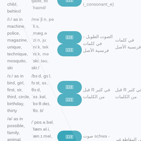
tʃaɪld, bɪ
🇺🇸
child,
i_consonant_e)
ˈhaɪnd/
behind
/iː/ as in
/məˈʃiːn, pə
machine,
ˈliːs,
police,
ˌmæɡ.ə
الصوت الطويل -
🇬🇧
في كلمات
ˈziːn, juː
magazine,
في كلمات
فرنسية الأصل
ˈniːk, tek
unique,
فرنسية الأصل
🇺🇸
technique,
ˈniːk, mə
mosquito,
ˈskiː.təʊ,
ski
skiː/
/ɜː/ as in
/bɜːd, ɡɜːl,
bird, girl,
fɜːst, sɜː,
🇬🇧
قبل R في كثير
قبل R في كثير
θɜːd,
first, sir,
من الكلمات
من الكلمات
ˈsɜː.kəl,
third, circle,
🇺🇸
birthday,
ˈbɜːθ.deɪ,
thirty
ˈθɜː.ti/
/ə/ as in
/ˈpɒs.ə.bəl,
possible,
ˈfæm.əl.i,
family,
صوت schwa -
ˈæn.ɪ.məl,
🇬🇧
 المقاطع غير
animal,