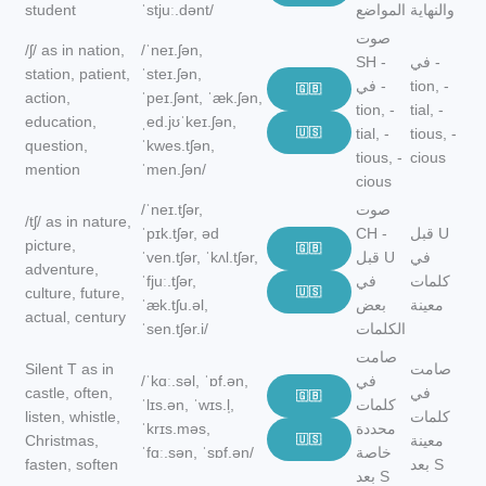
والنهاية
المواضع
ˈstjuː.dənt/
student
صوت
/ʃ/ as in nation,
/ˈneɪ.ʃən,
في -
SH -
station, patient,
ˈsteɪ.ʃən,
tion, -
في -
🇬🇧
action,
ˈpeɪ.ʃənt, ˈæk.ʃən,
tion, -
tial, -
education,
ˌed.jʊˈkeɪ.ʃən,
🇺🇸
tial, -
tious, -
question,
ˈkwes.tʃən,
tious, -
cious
mention
ˈmen.ʃən/
cious
صوت
/ˈneɪ.tʃər,
/tʃ/ as in nature,
قبل U
CH -
ˈpɪk.tʃər, əd
picture,
🇬🇧
في
قبل U
ˈven.tʃər, ˈkʌl.tʃər,
adventure,
كلمات
في
ˈfjuː.tʃər,
culture, future,
🇺🇸
معينة
بعض
ˈæk.tʃu.əl,
actual, century
الكلمات
ˈsen.tʃər.i/
صامت
صامت
Silent T as in
في
/ˈkɑː.səl, ˈɒf.ən,
في
castle, often,
🇬🇧
كلمات
ˈlɪs.ən, ˈwɪs.l̩,
كلمات
listen, whistle,
محددة
ˈkrɪs.məs,
معينة
🇺🇸
Christmas,
خاصة
ˈfɑː.sən, ˈsɒf.ən/
بعد S
fasten, soften
بعد S