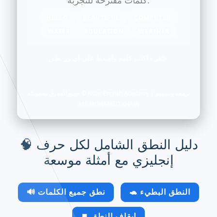
HELLO
BEAUTIFUL
COMPUTER
WATER
EDUCATION
WEATHER
جاهز - اكتب كلمة واضغط على أي زر نطق
Khair English Academy | برمجة وتصميم
جميع الحقوق محفوظة ©
MR.MOHAMED KHAIR
🧠 دليل النطق الشامل لكل حرف
إنجليزي مع أمثلة موسعة
🐢 النطق البطيء
🔊 نطق جميع الكلمات
⏹️ إيقاف النطق