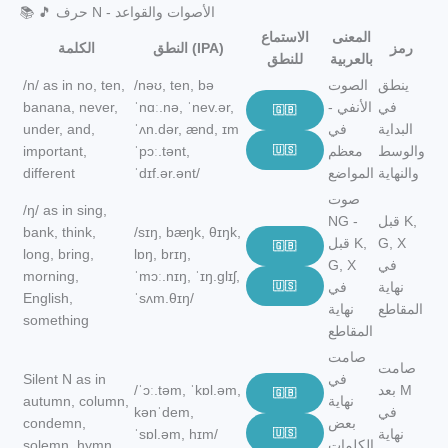
📚 🎵 حرف N - الأصوات والقواعد
المعنى
الاستماع
رمز
النطق (IPA)
الكلمة
بالعربية
للنطق
ينطق
الصوت
/nəʊ, ten, bə
/n/ as in no, ten,
في
الأنفي -
ˈnɑː.nə, ˈnev.ər,
banana, never,
🇬🇧
البداية
في
ˈʌn.dər, ænd, ɪm
under, and,
والوسط
معظم
🇺🇸
ˈpɔː.tənt,
important,
والنهاية
المواضع
ˈdɪf.ər.ənt/
different
صوت
/ŋ/ as in sing,
قبل K,
NG -
bank, think,
/sɪŋ, bæŋk, θɪŋk,
G, X
قبل K,
🇬🇧
long, bring,
lɒŋ, brɪŋ,
في
G, X
morning,
ˈmɔː.nɪŋ, ˈɪŋ.ɡlɪʃ,
نهاية
في
🇺🇸
English,
ˈsʌm.θɪŋ/
المقاطع
نهاية
something
المقاطع
صامت
صامت
في
Silent N as in
بعد M
/ˈɔː.təm, ˈkɒl.əm,
🇬🇧
نهاية
autumn, column,
في
kənˈdem,
بعض
condemn,
نهاية
🇺🇸
ˈsɒl.əm, hɪm/
الكلمات
solemn, hymn