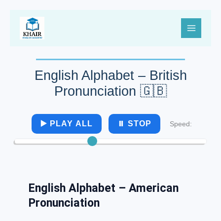
تخطي
إلى
MAIN
المحتوى
MENU
English Alphabet – British
Pronunciation 🇬🇧
▶️ PLAY ALL
⏸️ STOP
Speed:
English Alphabet – American
Pronunciation