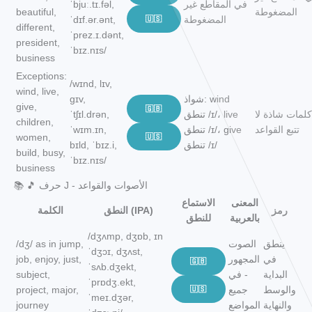
في المقاطع غير
ˈbjuː.tɪ.fəl,
المضغوطة
beautiful,
المضغوطة
🇺🇸
ˈdɪf.ər.ənt,
different,
ˈprez.ɪ.dənt,
president,
ˈbɪz.nɪs/
business
Exceptions:
/wɪnd, lɪv,
wind, live,
شواذ: wind
ɡɪv,
give,
🇬🇧
كلمات شاذة لا
تنطق /ɪ/، live
ˈtʃɪl.drən,
children,
تتبع القواعد
تنطق /ɪ/، give
ˈwɪm.ɪn,
women,
🇺🇸
تنطق /ɪ/
bɪld, ˈbɪz.i,
build, busy,
ˈbɪz.nɪs/
business
📚 🎵 حرف J - الأصوات والقواعد
المعنى
الاستماع
رمز
النطق (IPA)
الكلمة
بالعربية
للنطق
/dʒʌmp, dʒɒb, ɪn
ينطق
الصوت
/dʒ/ as in jump,
ˈdʒɔɪ, dʒʌst,
في
المجهور
job, enjoy, just,
🇬🇧
ˈsʌb.dʒekt,
البداية
- في
subject,
ˈprɒdʒ.ekt,
والوسط
جميع
🇺🇸
project, major,
ˈmeɪ.dʒər,
والنهاية
المواضع
journey