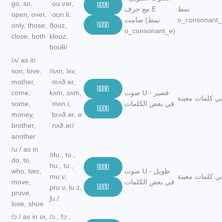
go, so,
ˈoʊ.vər,
🇬🇧
نمط
مع حرف E
open, over,
ˈoʊn.li,
o_consonant
صامت (نمط
only, those,
ðoʊz,
🇺🇸
o_consonant_e)
close, both
kloʊz,
boʊθ/
/ʌ/ as in
son, love,
/sʌn, lʌv,
mother,
ˈmʌð.ər,
🇬🇧
صوت U قصير -
kʌm, sʌm,
come,
ي كلمات معينة
في بعض الكلمات
ˈmʌn.i,
some,
🇺🇸
money,
ˈbrʌð.ər, ə
brother,
ˈnʌð.ər/
another
/uː/ as in
/duː, tuː,
do, to,
huː, tuː,
🇬🇧
صوت U طويل -
who, two,
ي كلمات معينة
muːv,
في بعض الكلمات
move,
pruːv, luːz,
🇺🇸
prove,
ʃuː/
lose, shoe
/ɔː/ as in or,
/ɔː, fɔː,