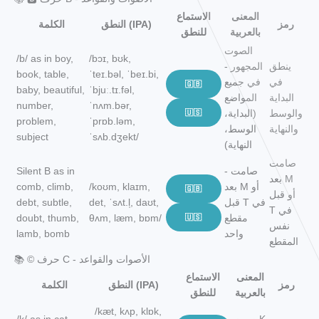
المعنى
الاستماع
رمز
النطق (IPA)
الكلمة
بالعربية
للنطق
الصوت
/b/ as in boy,
/bɔɪ, bʊk,
ينطق
المجهور -
book, table,
ˈteɪ.bəl, ˈbeɪ.bi,
في
في جميع
🇬🇧
baby, beautiful,
ˈbjuː.tɪ.fəl,
البداية
المواضع
number,
ˈnʌm.bər,
والوسط
(البداية،
🇺🇸
problem,
ˈprɒb.ləm,
والنهاية
الوسط،
subject
ˈsʌb.dʒekt/
النهاية)
صامت
صامت -
Silent B as in
بعد M
بعد M أو
/koʊm, klaɪm,
comb, climb,
🇬🇧
أو قبل
قبل T في
det, ˈsʌt.l̩, daʊt,
debt, subtle,
T في
مقطع
🇺🇸
θʌm, læm, bɒm/
doubt, thumb,
نفس
واحد
lamb, bomb
المقطع
📚 ©️ حرف C - الأصوات والقواعد
المعنى
الاستماع
رمز
النطق (IPA)
الكلمة
بالعربية
للنطق
/kæt, kʌp, klɒk,