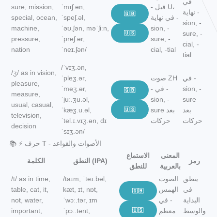
في
- قبل U،
ˈmɪʃ.ən,
sure, mission,
نهاية -
🇬🇧
في نهاية -
ˈspeʃ.əl,
special, ocean,
sion, -
machine,
ˈəʊ.ʃən, məˈʃiːn,
sion, -
🇺🇸
sure, -
pressure,
ˈpreʃ.ər,
sure, -
cial, -
nation
ˈneɪ.ʃən/
cial, -tial
tial
/ˈvɪʒ.ən,
/ʒ/ as in vision,
في -
صوت ZH
ˈpleʒ.ər,
pleasure,
sion, -
- في -
ˈmeʒ.ər,
🇬🇧
measure,
ˈjuː.ʒu.əl,
sion, -
sure
usual, casual,
بعد
sure بعد
🇺🇸
ˈkæʒ.u.əl,
television,
حركات
حركات
ˈtel.ɪ.vɪʒ.ən, dɪ
decision
ˈsɪʒ.ən/
📚 ⚡ حرف T - الأصوات والقواعد
المعنى
الاستماع
رمز
النطق (IPA)
الكلمة
بالعربية
للنطق
ينطق
الصوت
/taɪm, ˈteɪ.bəl,
/t/ as in time,
في
الهمس
kæt, ɪt, nɒt,
table, cat, it,
🇬🇧
البداية
- في
ˈwɔː.tər, ɪm
not, water,
والوسط
معظم
🇺🇸
ˈpɔː.tənt,
important,