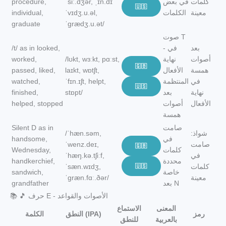
كلمات
في بعض
ˈsiː.dʒər, ˌɪn.dɪ
procedure,
🇺🇸
معينة
الكلمات
ˈvɪdʒ.u.əl,
individual,
graduate
ˈɡrædʒ.u.ət/
صوت T
بعد
- في
/t/ as in looked,
أصوات
نهاية
/lʊkt, wɜːkt, pɑːst,
worked,
🇬🇧
همسة
الأفعال
laɪkt, wɒtʃt,
passed, liked,
في
المنتظمة
ˈfɪn.ɪʃt, helpt,
watched,
🇺🇸
نهاية
بعد
stɒpt/
finished,
الأفعال
أصوات
helped, stopped
همسة
صامت
Silent D as in
شواذ:
/ˈhæn.səm,
في
handsome,
صامت
ˈwenz.deɪ,
🇬🇧
كلمات
Wednesday,
في
ˈhæŋ.kə.tʃiːf,
محددة
handkerchief,
كلمات
🇺🇸
ˈsæn.wɪdʒ,
خاصة
sandwich,
معينة
ˈɡræn.fɑː.ðər/
بعد N
grandfather
📚 🎵 حرف E - الأصوات والقواعد
المعنى
الاستماع
رمز
النطق (IPA)
الكلمة
بالعربية
للنطق