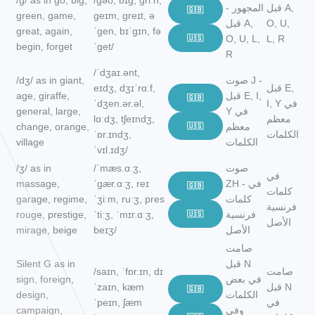
/ɡ/ as in go, big,
/ɡəʊ, bɪɡ, ɡriːn,
قبل A,
المجهور -
🇬🇧
green, game,
ɡeɪm, ɡreɪt, ə
O, U,
قبل A,
great, again,
ˈɡen, bɪˈɡɪn, fə
🇺🇸
O, U, L,
L, R
begin, forget
ˈɡet/
R
/ˈdʒaɪ.ənt,
صوت J -
/dʒ/ as in giant,
قبل E,
eɪdʒ, dʒɪˈrɑːf,
قبل E, I,
age, giraffe,
🇬🇧
I, Y في
ˈdʒen.ər.əl,
Y في
general, large,
معظم
lɑːdʒ, tʃeɪndʒ,
معظم
🇺🇸
change, orange,
الكلمات
ˈɒr.ɪndʒ,
الكلمات
village
ˈvɪl.ɪdʒ/
صوت
/ˈmæs.ɑːʒ,
/ʒ/ as in
في
ZH - في
ˈɡær.ɑːʒ, reɪ
massage,
🇬🇧
كلمات
كلمات
ˈʒiːm, ruːʒ, pres
garage, regime,
فرنسية
فرنسية
🇺🇸
ˈtiːʒ, ˈmɪr.ɑːʒ,
rouge, prestige,
الأصل
الأصل
beɪʒ/
mirage, beige
صامت
قبل N
Silent G as in
صامت
/saɪn, ˈfɒr.ɪn, dɪ
في بعض
sign, foreign,
قبل N
ˈzaɪn, kæm
🇬🇧
الكلمات
design,
في
ˈpeɪn, ʃæm
وفي
campaign,