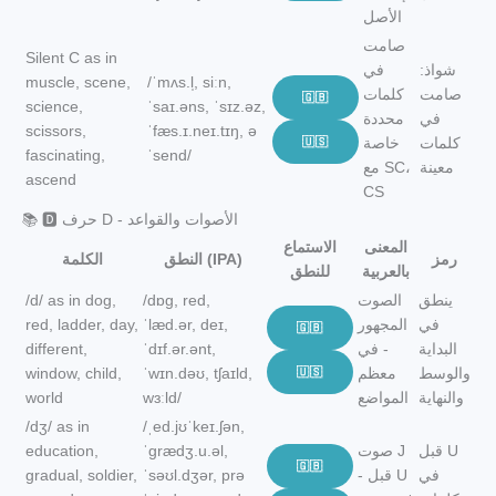
الأصل
صامت
Silent C as in
شواذ:
في
muscle, scene,
/ˈmʌs.l̩, siːn,
صامت
كلمات
🇬🇧
science,
ˈsaɪ.əns, ˈsɪz.əz,
في
محددة
scissors,
ˈfæs.ɪ.neɪ.tɪŋ, ə
كلمات
خاصة
🇺🇸
fascinating,
ˈsend/
معينة
مع SC،
ascend
CS
📚 🅳 حرف D - الأصوات والقواعد
المعنى
الاستماع
رمز
النطق (IPA)
الكلمة
بالعربية
للنطق
ينطق
الصوت
/dɒɡ, red,
/d/ as in dog,
في
المجهور
ˈlæd.ər, deɪ,
red, ladder, day,
🇬🇧
البداية
- في
ˈdɪf.ər.ənt,
different,
والوسط
معظم
🇺🇸
ˈwɪn.dəʊ, tʃaɪld,
window, child,
والنهاية
المواضع
wɜːld/
world
/dʒ/ as in
/ˌed.jʊˈkeɪ.ʃən,
قبل U
صوت J
ˈɡrædʒ.u.əl,
education,
🇬🇧
في
- قبل U
ˈsəʊl.dʒər, prə
gradual, soldier,