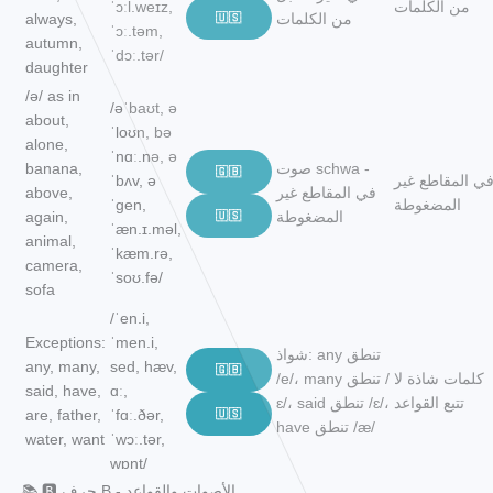
من الكلمات
ˈɔːl.weɪz,
من الكلمات
🇺🇸
always,
ˈɔː.təm,
autumn,
ˈdɔː.tər/
daughter
/ə/ as in
/əˈbaʊt, ə
about,
ˈloʊn, bə
alone,
ˈnɑː.nə, ə
صوت schwa -
banana,
🇬🇧
ي المقاطع غير
ˈbʌv, ə
في المقاطع غير
above,
المضغوطة
ˈɡen,
المضغوطة
🇺🇸
again,
ˈæn.ɪ.məl,
animal,
ˈkæm.rə,
camera,
ˈsoʊ.fə/
sofa
/ˈen.i,
Exceptions:
ˈmen.i,
شواذ: any تنطق
any, many,
sed, hæv,
🇬🇧
كلمات شاذة لا
/e/، many تنطق /
said, have,
ɑː,
تتبع القواعد
ɛ/، said تنطق /ɛ/،
are, father,
ˈfɑː.ðər,
🇺🇸
have تنطق /æ/
water, want
ˈwɔː.tər,
wɒnt/
📚 🅱️ حرف B - الأصوات والقواعد