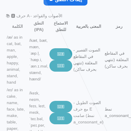
📚 🅰️ حرف A - الأصوات والقواعد
الاستماع
النطق
رمز
المعنى بالعربية
الكلمة
للنطق
(IPA)
/æ/ as in
/kæt, bæt,
cat, bat,
mæn,
الصوت القصير -
man,
في المقاطع
ˈæp.l̩,
🇬🇧
في المقاطع
apple,
المغلقة (تنتهي
ˈhæp.i,
المغلقة (تنتهي
happy,
بحرف ساكن)
🇺🇸
ˈæn.ɪ.məl,
بحرف ساكن)
animal,
stænd,
stand,
hænd/
hand
/eɪ/ as in
/keɪk,
cake,
neɪm,
الصوت الطويل -
name,
feɪs, leɪt,
🇬🇧
نمط
مع حرف E
face, late,
meɪk,
a_consonant
صامت (نمط
make,
ˈteɪ.bəl,
🇺🇸
table,
a_consonant_e)
ˈpeɪ.pər,
paper,