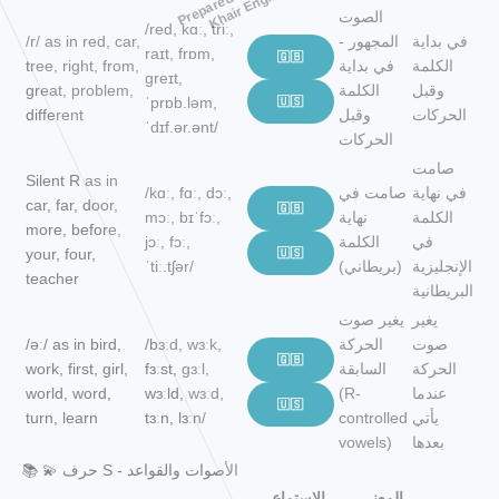
الصوت
/red, kɑː, triː,
في بداية
المجهور -
/r/ as in red, car,
raɪt, frɒm,
🇬🇧
الكلمة
في بداية
tree, right, from,
ɡreɪt,
وقبل
الكلمة
great, problem,
ˈprɒb.ləm,
🇺🇸
الحركات
وقبل
different
ˈdɪf.ər.ənt/
الحركات
صامت
Silent R as in
في نهاية
صامت في
/kɑː, fɑː, dɔː,
car, far, door,
🇬🇧
الكلمة
نهاية
mɔː, bɪˈfɔː,
more, before,
في
الكلمة
jɔː, fɔː,
your, four,
🇺🇸
الإنجليزية
(بريطاني)
ˈtiː.tʃər/
teacher
البريطانية
يغير
يغير صوت
صوت
الحركة
/bɜːd, wɜːk,
/əː/ as in bird,
🇬🇧
الحركة
السابقة
fɜːst, ɡɜːl,
work, first, girl,
عندما
(R-
wɜːld, wɜːd,
world, word,
🇺🇸
يأتي
controlled
tɜːn, lɜːn/
turn, learn
بعدها
vowels)
📚 💫 حرف S - الأصوات والقواعد
المعنى
الاستماع