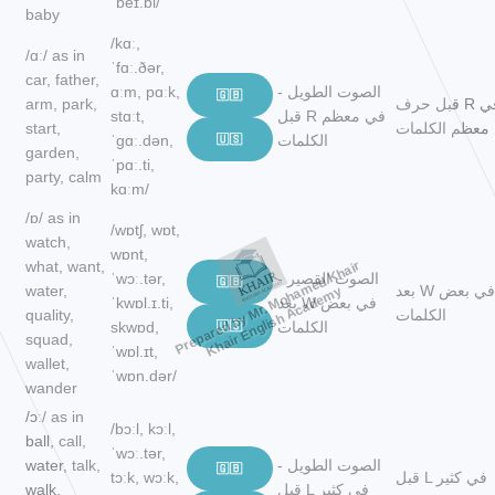
ˈbeɪ.bi/
baby
/kɑː,
/ɑː/ as in
ˈfɑː.ðər,
car, father,
الصوت الطويل -
ɑːm, pɑːk,
🇬🇧
قبل حرف R في
arm, park,
قبل R في معظم
stɑːt,
معظم الكلمات
start,
الكلمات
🇺🇸
ˈɡɑː.dən,
garden,
ˈpɑː.ti,
party, calm
kɑːm/
/ɒ/ as in
/wɒtʃ, wɒt,
watch,
wɒnt,
Prepared by Mr. Mohamed Khair
what, want,
الصوت القصير -
ˈwɔː.tər,
🇬🇧
بعد W في بعض
water,
Khair English Academy
بعد W في بعض
ˈkwɒl.ɪ.ti,
الكلمات
quality,
الكلمات
🇺🇸
skwɒd,
squad,
ˈwɒl.ɪt,
wallet,
ˈwɒn.dər/
wander
/ɔː/ as in
/bɔːl, kɔːl,
ball, call,
ˈwɔː.tər,
الصوت الطويل -
water, talk,
🇬🇧
قبل L في كثير
tɔːk, wɔːk,
قبل L في كثير
walk,