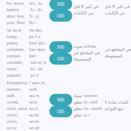
for, more,
mɔː, bɪ
🇬🇧
قبل R في كثير
قبل R في كثير
before,
ˈfɔː, dɔː,
من الكلمات
من الكلمات
door, four,
fɔː, jɔː,
🇺🇸
your, floor
flɔː/
/ə/ as in
/təˈdeɪ,
today,
pəˈliːs,
police,
kəmˈpliːt,
صوت schwa -
🇬🇧
ي المقاطع غير
kənˈteɪn,
complete,
في المقاطع غير
المضغوطة
kən
contain,
المضغوطة
🇺🇸
consider,
ˈsɪd.ər, ə
occur,
ˈkɜː, sə
support
ˈpɔːt/
Exceptions:
/ˈwɪm.ɪn,
women,
wʊlf,
شواذ: women
wuːm,
wolf,
🇬🇧
كلمات شاذة لا
تنطق /ɪ/، wolf
wɜːk,
womb,
تتبع القواعد
تنطق /ʊ/، womb
wɜːd,
work, word,
🇺🇸
تنطق /uː/
wɜːld,
world,
worm,
wɜːm,
worst
wɜːst/