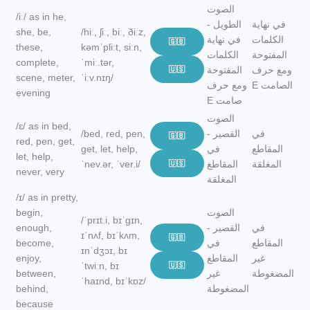
الصوت
/iː/ as in he,
في نهاية
الطويل -
she, be,
/hiː, ʃiː, biː, ðiːz,
الكلمات
في نهاية
🇬🇧
these,
kəmˈpliːt, siːn,
المفتوحة
الكلمات
complete,
ˈmiː.tər,
ومع حرف
المفتوحة
🇺🇸
scene, meter,
ˈiːv.nɪŋ/
E الصامت
ومع حرف
evening
E صامت
الصوت
/ɛ/ as in bed,
في
القصير -
/bed, red, pen,
🇬🇧
red, pen, get,
المقاطع
في
ɡet, let, help,
let, help,
المغلقة
المقاطع
🇺🇸
ˈnev.ər, ˈver.i/
never, very
المغلقة
/ɪ/ as in pretty,
الصوت
begin,
/ˈprɪt.i, bɪˈɡɪn,
في
القصير -
enough,
ɪˈnʌf, bɪˈkʌm,
🇬🇧
المقاطع
في
become,
ɪnˈdʒɔɪ, bɪ
غير
المقاطع
enjoy,
ˈtwiːn, bɪ
🇺🇸
المضغوطة
غير
between,
ˈhaɪnd, bɪˈkɒz/
المضغوطة
behind,
because