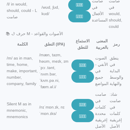
صامت
صامت
/l/ in would,
🇬🇧
في
في
/wʊd, ʃʊd,
should, could - L
would,
الأفعال
kʊd/
🇺🇸
صامت
should,
المساعدة
could
📚 🌙 حرف M - الأصوات والقواعد
المعنى
الاستماع
رمز
النطق (IPA)
الكلمة
بالعربية
للنطق
/mæn, taɪm,
ينطق
الصوت
/m/ as in man,
həʊm, meɪk, ɪm
في
الأنفي -
time, home,
🇬🇧
ˈpɔː.tənt,
البداية
في
make, important,
ˈnʌm.bər,
والوسط
جميع
🇺🇸
number,
ˈkʌm.pə.ni,
والنهاية
المواضع
company, family
ˈfæm.əl.i/
شاذ:
صامت
صامت
في
Silent M as in
🇬🇧
في
كلمات
/nɪˈmɒn.ɪk, nɪ
mnemonic,
كلمات
محددة
ˈmɒn.ɪks/
mnemonics
🇺🇸
إغريقية
إغريقية
الأصل
الأصل