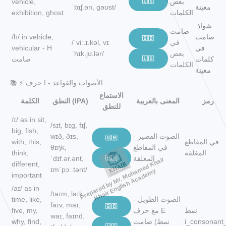
بعض
🇺🇸
vehicle,
معينة
ˈbɪʃ.ən, ɡəʊst/
الكلمات
exhibition, ghost
شواذ:
صامت
صامت
/h/ in vehicle,
🇬🇧
في
/ˈviː.ɪ.kəl, vɪ
في
vehicular - H
بعض
ˈhɪk.jʊ.lər/
كلمات
🇺🇸
صامت
الكلمات
معينة
📚 ⚡ حرف I - الأصوات والقواعد
الاستماع
رمز
المعنى بالعربية
النطق (IPA)
الكلمة
للنطق
/ɪ/ as in sit,
/sɪt, bɪɡ, fɪʃ,
big, fish,
الصوت القصير -
wɪð, ðɪs,
🇬🇧
في المقاطع
with, this,
في المقاطع
θɪŋk,
المغلقة
think,
المغلقة
🇺🇸
ˈdɪf.ər.ənt,
Prepared by Mr. Mohamed Khair
different,
ɪmˈpɔː.tənt/
Khair English Academy
important
/aɪ/ as in
/taɪm, laɪk,
الصوت الطويل -
time, like,
faɪv, maɪ,
🇬🇧
نمط
مع حرف E
five, my,
waɪ, faɪnd,
i_consonant
صامت (نمط
why, find,