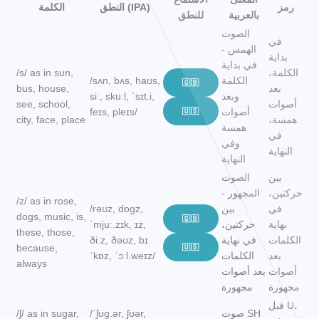
رمز
النطق (IPA)
الكلمة
بالعربية
للنطق
الصوت
في
الهمس -
بداية
في بداية
الكلمة،
/s/ as in sun,
الكلمة
/sʌn, bʌs, haʊs,
🇬🇧
بعد
bus, house,
وبعد
siː, skuːl, ˈsɪt.i,
أصوات
see, school,
أصوات
🇺🇸
feɪs, pleɪs/
همسة،
city, face, place
همسة
في
وفي
النهاية
النهاية
بين
الصوت
حركتين،
المجهور -
/z/ as in rose,
في
بين
/rəʊz, dɒɡz,
dogs, music, is,
🇬🇧
نهاية
حركتين،
ˈmjuː.zɪk, ɪz,
these, those,
الكلمات
في نهاية
ðiːz, ðəʊz, bɪ
because,
🇺🇸
بعد
الكلمات
ˈkɒz, ˈɔːl.weɪz/
always
أصوات
بعد أصوات
مجهورة
مجهورة
قبل U،
صوت SH
/ˈʃʊɡ.ər, ʃʊər,
/ʃ/ as in sugar,