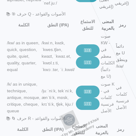
إغريقي)
ˈnef.juː/
إغريقي)
📚 🎯 حرف Q - الأصوات والقواعد
المعنى
الاستماع
رمز
النطق (IPA)
الكلمة
بالعربية
للنطق
صوت
/kw/ as in queen,
/kwiːn, kwɪk,
KW -
دائماً
في
ˈkwes.tʃən,
quick, question,
🇬🇧
مع U
معظم
kwaɪt, ˈkwaɪ.ət,
quite, quiet,
وينطق
الكلمات
🇺🇸
ˈkwɒl.ɪ.ti,
quality, quarter,
/kw/
(دائماً
ˈkwɔː.tər, ˈiː.kwəl/
equal
مع U)
صوت K
/k/ as in unique,
في
- في
/juːˈniːk, tekˈniːk,
technique,
🇬🇧
كلمات
كلمات
ænˈtiːk, mɒsk,
antique, mosque,
فرنسية
فرنسية
🇺🇸
krɪˈtiːk, tʃek, kjuː/
critique, cheque,
الأصل
الأصل
queue
📚 🌀 حرف R - الأصوات والقواعد
Prepared by Mr. Mohamed Khair
Khair English Academy
المعنى
الاستماع
رمز
النطق (IPA)
الكلمة
بالعربية
للنطق