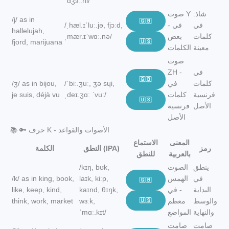
ˈdʒɜː.ni/
شاذ:
صوت Y
/j/ as in
🇬🇧
في
- في
/ˌhæl.ɪˈluː.jə, fjɔːd,
hallelujah,
كلمات
بعض
ˌmær.ɪˈwɑː.nə/
fjord, marijuana
🇺🇸
معينة
الكلمات
صوت
في
ZH -
🇬🇧
كلمات
في
/ˈbiː.ʒuː, ʒə sɥi,
/ʒ/ as in bijou,
فرنسية
كلمات
ˌdeɪ.ʒɑː ˈvuː/
je suis, déjà vu
🇺🇸
الأصل
فرنسية
الأصل
📚 🔑 حرف K - الأصوات والقواعد
المعنى
الاستماع
رمز
النطق (IPA)
الكلمة
بالعربية
للنطق
ينطق
الصوت
/kɪŋ, bʊk,
في
الهمس
laɪk, kiːp,
/k/ as in king, book,
🇬🇧
البداية
- في
kaɪnd, θɪŋk,
like, keep, kind,
والوسط
معظم
🇺🇸
wɜːk,
think, work, market
والنهاية
المواضع
ˈmɑː.kɪt/
صامت
صامت