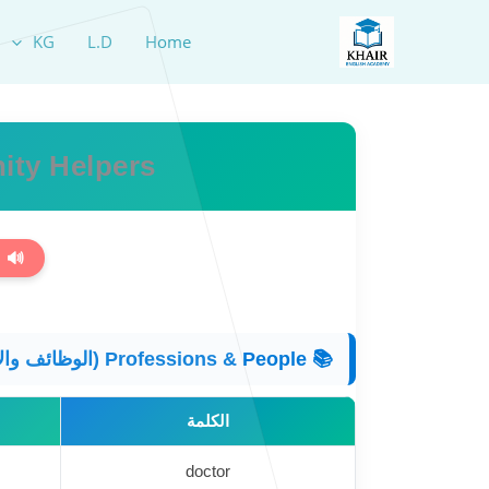
خطي
لى
KG
L.D
Home
لمحتوى
ity Helpers
🔊 
📚 Professions & People (الوظائف والأشخاص) 👨‍⚕️
الكلمة
doctor