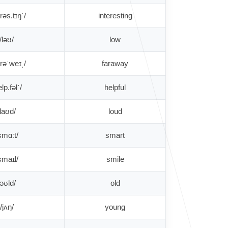
/ˈɪn.trəs.tɪŋ/
interesting
/ləʊ/
low
/ˌfɑː.rəˈweɪ/
faraway
/ˈhelp.fəl/
helpful
/laʊd/
loud
/smɑːt/
smart
/smaɪl/
smile
/əʊld/
old
/jʌŋ/
young