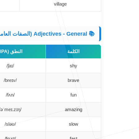
village
📚 Adjectives - General (الصفات العامة) 🌟
الكلمة
النطق (IPA)
/ʃaɪ/
shy
/breɪv/
brave
/fʌn/
fun
/əˈmeɪ.zɪŋ/
amazing
/sləʊ/
slow
/fɑːst/
fast