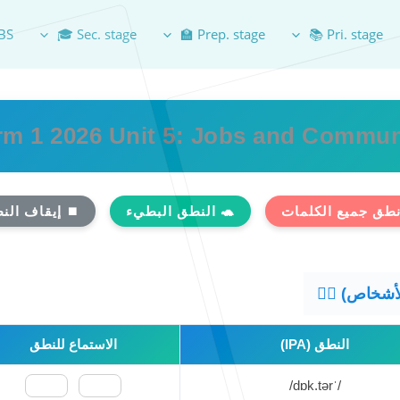
BS
Sec. stage 🎓
Prep. stage 🏫
Pri. stage 📚
rm 1 2026 Unit 5: Jobs and Commun
نطق جميع الكلمات
🐢 النطق البطيء
⏹️ إيقاف الن
النطق (IPA)
الاستماع للنطق
/ˈdɒk.tər/
🇺🇸
🇬🇧