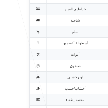
خراطيم المياه
🚒
شاحنة
🚚
سلم
🪜
أسطوانة أكسجين
🫙
أدوات
🛠️
صندوق
📦
لوح خشبي
🪵
أخشاب/خشب
🪵
محطة إطفاء
🚒