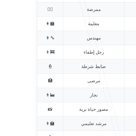
ممرضة
👩‍⚕️
معلمة
👩‍🏫
مهندس
👨‍🔧
رجل إطفاء
👨‍🚒
ضابط شرطة
👮
مرضى
🏥
نجار
👨‍🏭
مصور حياة برية
📸
مرشد تعليمي
👨‍🏫