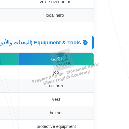
voice-over actor
local hero
📚 Equipment & Tools (المعدات والأدوات) 🛠️
الكلمة
Prepared by Mr. Mohamed Khair
Khair English Academy
job
uniform
vest
helmet
protective equipment