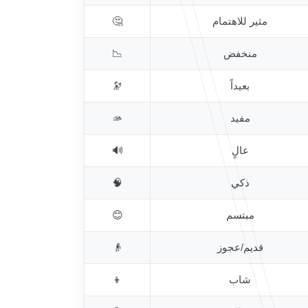
مثير للاهتمام
🤔
منخفض
📉
بعيداً
🔭
مفيد
🫴
عالٍ
🔊
ذكي
🧠
مبتسم
😊
قديم/عجوز
👴
شاب
👦