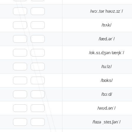
/ˈwɔː.tər həʊz.ɪz/
🇺🇸
🇬🇧
/trʌk/
🇺🇸
🇬🇧
/ˈlæd.ər/
🇺🇸
🇬🇧
/ˈɒk.sɪ.dʒən tæŋk/
🇺🇸
🇬🇧
/tuːlz/
🇺🇸
🇬🇧
/bɒks/
🇺🇸
🇬🇧
/bɔːd/
🇺🇸
🇬🇧
/ˈwʊd.ən/
🇺🇸
🇬🇧
/ˈfaɪə ˌsteɪ.ʃən/
🇺🇸
🇬🇧