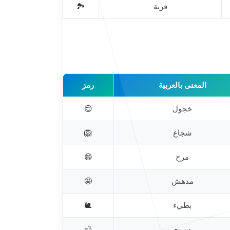
قرية
🏞️
المعنى بالعربية
رمز
خجول
😊
شجاع
🦁
مرح
😄
مدهش
🤩
بطيء
🐌
سريع
💨