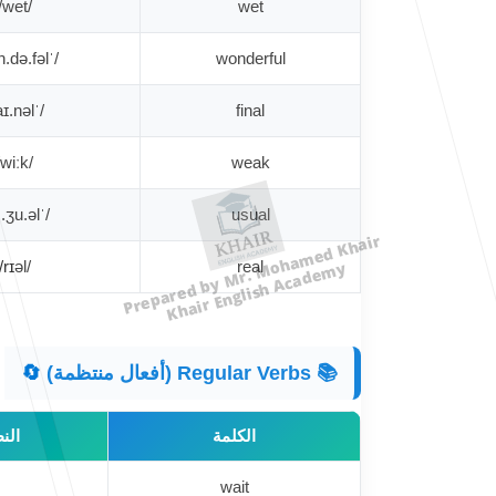
/wet/
wet
/ˈwʌn.də.fəl/
wonderful
/ˈfaɪ.nəl/
final
/wiːk/
weak
/ˈjuː.ʒu.əl/
usual
Prepared by Mr. Mohamed Khair
Khair English Academy
/rɪəl/
real
📚 Regular Verbs (أفعال منتظمة) 🔄
الكلمة
النطق
wait