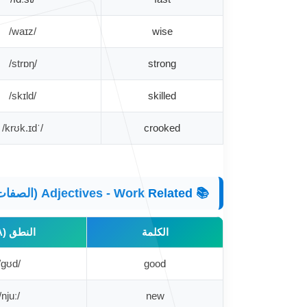
/waɪz/
wise
/strɒŋ/
strong
/skɪld/
skilled
/ˈkrʊk.ɪd/
crooked
📚 Adjectives - Work Related (الصفات المتعلقة بالعمل) 💼
الكلمة
النطق (IPA)
/ɡʊd/
good
/njuː/
new