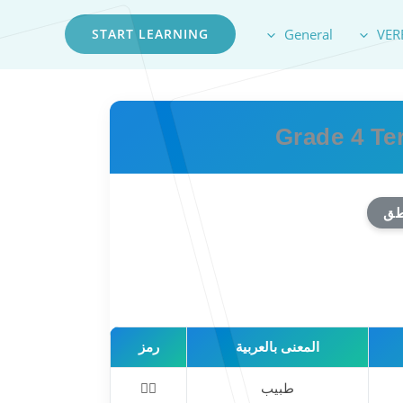
START LEARNING
General
VER
Grade 4 Te
طق
المعنى بالعربية
رمز
طبيب
👨‍⚕️