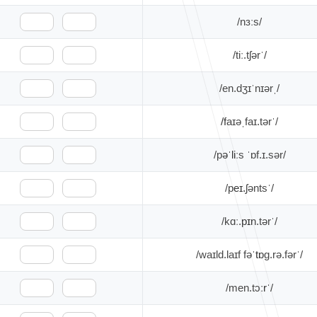
/nɜːs/
🇺🇸
🇬🇧
/ˈtiː.tʃər/
🇺🇸
🇬🇧
/ˌen.dʒɪˈnɪər/
🇺🇸
🇬🇧
/ˈfaɪəˌfaɪ.tər/
🇺🇸
🇬🇧
/pəˈliːs ˈɒf.ɪ.sər/
🇺🇸
🇬🇧
/ˈpeɪ.ʃənts/
🇺🇸
🇬🇧
/ˈkɑː.pɪn.tər/
🇺🇸
🇬🇧
/ˈwaɪld.laɪf fəˈtɒɡ.rə.fər/
🇺🇸
🇬🇧
/ˈmen.tɔːr/
🇺🇸
🇬🇧