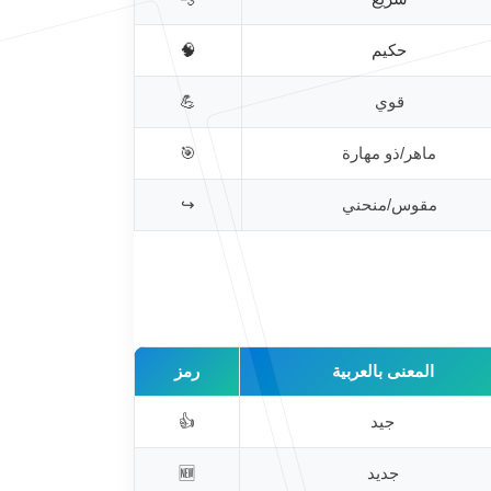
حكيم
🧠
قوي
💪
ماهر/ذو مهارة
🎯
مقوس/منحني
↪️
المعنى بالعربية
رمز
جيد
👍
جديد
🆕