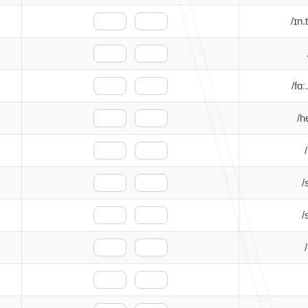
🇺🇸
🇬🇧
🇺🇸
🇬🇧
🇺🇸
🇬🇧
🇺🇸
🇬🇧
🇺🇸
🇬🇧
🇺🇸
🇬🇧
🇺🇸
🇬🇧
🇺🇸
🇬🇧
🇺🇸
🇬🇧